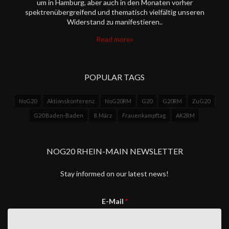
um in Hamburg, aber auch in den Monaten vorher
spektrenübergreifend und thematisch vielfältig unseren
Widerstand zu manifestieren..
Read more
POPULAR TAGS
NoG20
Aktionskonferenz
NoG20RM
G20
G20RM
ZuG20
G20 Baden-Baden
8. März
Frauenkampftag
AK2RM
NOG20 RHEIN-MAIN NEWSLETTER
Stay informed on our latest news!
E-Mail
*