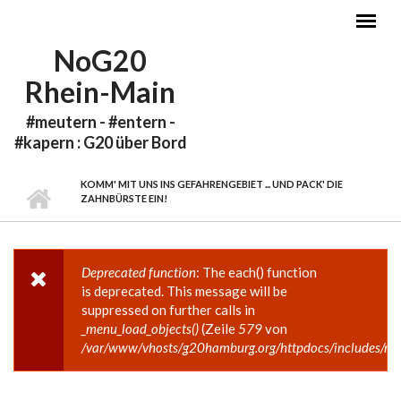
Direkt zum Inhalt
NoG20
Rhein-Main
#meutern - #entern -
#kapern : G20 über Bord
KOMM' MIT UNS INS GEFAHRENGEBIET ... UND PACK' DIE
ZAHNBÜRSTE EIN!
Deprecated function
: The each() function
FEHLERMELDUNG
is deprecated. This message will be
suppressed on further calls in
_menu_load_objects()
(Zeile
579
von
/var/www/vhosts/g20hamburg.org/httpdocs/includes/me