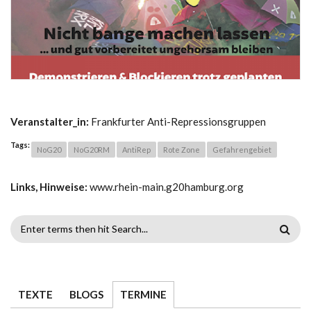
Veranstalter_in:
Frankfurter Anti-Repressionsgruppen
Tags:
NoG20
NoG20RM
AntiRep
Rote Zone
Gefahrengebiet
Links, Hinweise:
www.rhein-main.g20hamburg.org
SUCHFORMULAR
TEXTE
BLOGS
TERMINE