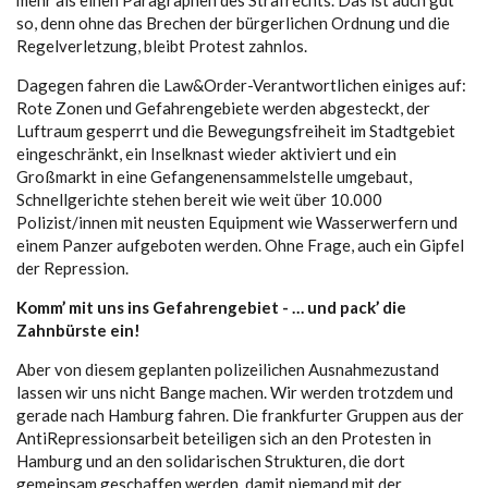
mehr als einen Paragraphen des Strafrechts. Das ist auch gut
so, denn ohne das Brechen der bürgerlichen Ordnung und die
Regelverletzung, bleibt Protest zahnlos.
Dagegen fahren die Law&Order-Verantwortlichen einiges auf:
Rote Zonen und Gefahrengebiete werden abgesteckt, der
Luftraum gesperrt und die Bewegungsfreiheit im Stadtgebiet
eingeschränkt, ein Inselknast wieder aktiviert und ein
Großmarkt in eine Gefangenensammelstelle umgebaut,
Schnellgerichte stehen bereit wie weit über 10.000
Polizist/innen mit neusten Equipment wie Wasserwerfern und
einem Panzer aufgeboten werden. Ohne Frage, auch ein Gipfel
der Repression.
Komm’ mit uns ins Gefahrengebiet - … und pack’ die
Zahnbürste ein!
Aber von diesem geplanten polizeilichen Ausnahmezustand
lassen wir uns nicht Bange machen. Wir werden trotzdem und
gerade nach Hamburg fahren. Die frankfurter Gruppen aus der
AntiRepressionsarbeit beteiligen sich an den Protesten in
Hamburg und an den solidarischen Strukturen, die dort
gemeinsam geschaffen werden, damit niemand mit der