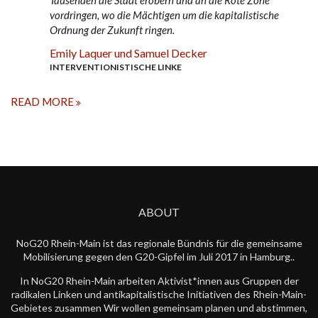
vordringen, wo die Mächtigen um die kapitalistische
Ordnung der Zukunft ringen.
Emily Laquer und Samuel Decker
INTERVENTIONISTISCHE LINKE
READ MORE
ABOUT
NoG20 Rhein-Main ist das regionale Bündnis für die gemeinsame
Mobilisierung gegen den G20-Gipfel im Juli 2017 in Hamburg..
In NoG20 Rhein-Main arbeiten Aktivist*innen aus Gruppen der
radikalen Linken und antikapitalistische Initiativen des Rhein-Main-
Gebietes zusammen Wir wollen gemeinsam planen und abstimmen,