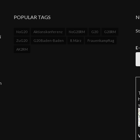
POPULAR TAGS
N
St
NoG20
Aktionskonferenz
NoG20RM
G20
G20RM
i
ZuG20
G20 Baden-Baden
8. März
Frauenkampftag
E
AK2RM
n