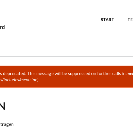
START
TE
ord
is deprecated. This message will be suppressed on further calls in
men
s/includes/menu.inc
).
N
ntragen