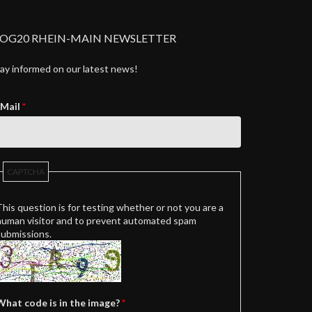
OG20 RHEIN-MAIN NEWSLETTER
ay informed on our latest news!
-Mail
*
CAPTCHA
This question is for testing whether or not you are a
human visitor and to prevent automated spam
submissions.
What code is in the image?
*