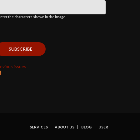
nter the characters shown in the image.
evious issues
SERVICES
ABOUT US
BLOG
USER