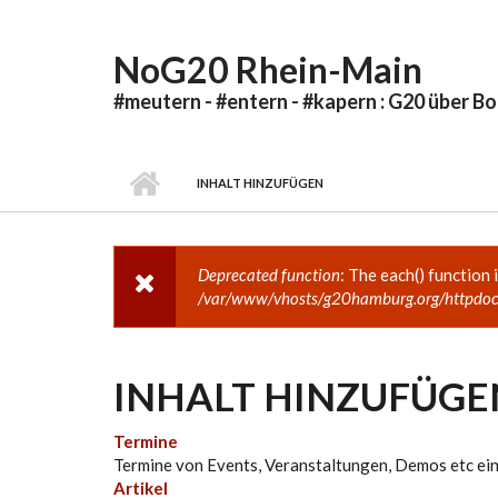
Direkt zum Inhalt
NoG20 Rhein-Main
#meutern - #entern - #kapern : G20 über B
INHALT HINZUFÜGEN
Deprecated function
: The each() function 
FEHLERMELDUNG
/var/www/vhosts/g20hamburg.org/httpdoc
INHALT HINZUFÜGE
Termine
Termine von Events, Veranstaltungen, Demos etc ei
Artikel