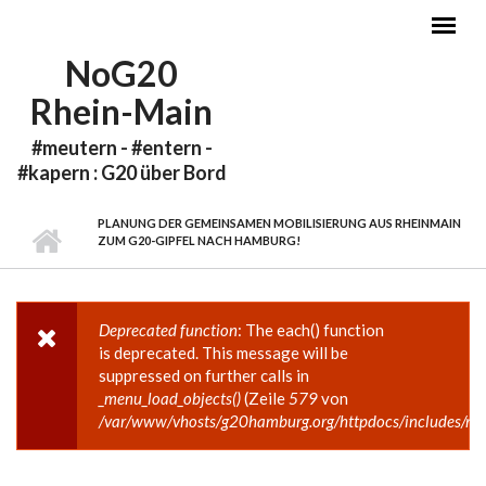
Direkt zum Inhalt
NoG20
Rhein-Main
#meutern - #entern -
#kapern : G20 über Bord
PLANUNG DER GEMEINSAMEN MOBILISIERUNG AUS RHEINMAIN
ZUM G20-GIPFEL NACH HAMBURG!
Deprecated function
: The each() function
FEHLERMELDUNG
is deprecated. This message will be
suppressed on further calls in
_menu_load_objects()
(Zeile
579
von
/var/www/vhosts/g20hamburg.org/httpdocs/includes/me