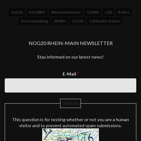
NoG20
NoG20RM
Aktionskonferenz
G20RM
G20
8. März
Frauenkampftag
AK2RM
ZuG20
G20 Baden-Baden
NOG20 RHEIN-MAIN NEWSLETTER
Stay informed on our latest news!
E-Mail
*
CAPTCHA
This question is for testing whether or not you are a human
visitor and to prevent automated spam submissions.