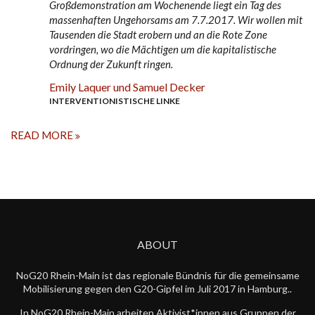
Großdemonstration am Wochenende liegt ein Tag des
massenhaften Ungehorsams am 7.7.2017. Wir wollen mit
Tausenden die Stadt erobern und an die Rote Zone
vordringen, wo die Mächtigen um die kapitalistische
Ordnung der Zukunft ringen.
Emily Laquer und Samuel Decker
INTERVENTIONISTISCHE LINKE
READ MORE
ABOUT
NoG20 Rhein-Main ist das regionale Bündnis für die gemeinsame
Mobilisierung gegen den G20-Gipfel im Juli 2017 in Hamburg..
In NoG20 Rhein-Main arbeiten Aktivist*innen aus Gruppen der