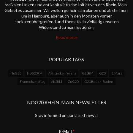
radikalen Linken und antikapitalistische Initiativen des Rhein-Main-
Gebietes zusammen Wir wollen gemeinsam planen und abstimmen,
um in Hamburg, aber auch in den Monaten vorher
spektrenübergreifend und thematisch vielfältig unseren
Widerstand zu manifestieren..
Read more
POPULAR TAGS
NoG20
NoG20RM
Aktionskonferenz
G20RM
G20
8. März
Frauenkampftag
AK2RM
ZuG20
G20 Baden-Baden
NOG20 RHEIN-MAIN NEWSLETTER
Stay informed on our latest news!
E-Mail
*