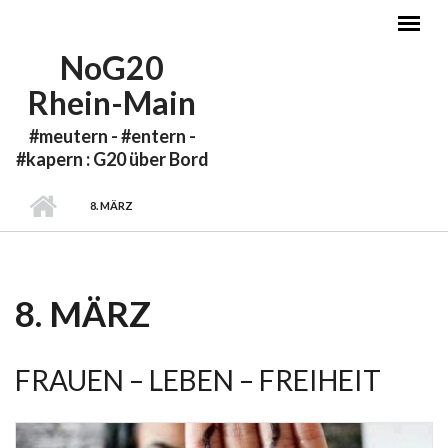
Direkt zum Inhalt
NoG20
Rhein-Main
#meutern - #entern -
#kapern : G20 über Bord
8. MÄRZ
8. MÄRZ
FRAUEN – LEBEN – FREIHEIT