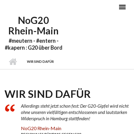
Direkt zum Inhalt
NoG20
Rhein-Main
#meutern - #entern -
#kapern : G20 über Bord
WIR SIND DAFÜR
WIR SIND DAFÜR
Allerdings steht jetzt schon fest: Der G20-Gipfel wird nicht
ohne unseren vielfältigen entschlossenen und lautstarken
Widerspruch in Hamburg stattfinden!
NoG20 Rhein-Main