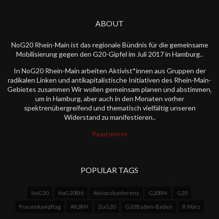
ABOUT
NoG20 Rhein-Main ist das regionale Bündnis für die gemeinsame
Mobilisierung gegen den G20-Gipfel im Juli 2017 in Hamburg..
In NoG20 Rhein-Main arbeiten Aktivist*innen aus Gruppen der
radikalen Linken und antikapitalistische Initiativen des Rhein-Main-
Gebietes zusammen Wir wollen gemeinsam planen und abstimmen,
um in Hamburg, aber auch in den Monaten vorher
spektrenübergreifend und thematisch vielfältig unseren
Widerstand zu manifestieren..
Read more
POPULAR TAGS
NoG20
NoG20RM
Aktionskonferenz
G20RM
G20
Frauenkampftag
AK2RM
ZuG20
G20 Baden-Baden
8. März