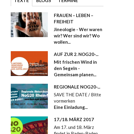
TEXTE
BLOGS
TERMINE
FRAUEN – LEBEN –
FREIHEIT
Jineologie - Wer waren
wir? Wer sind wir? Wo
wollen...
AUF ZUR 2. NOG20-...
Mit frischen Wind in
den Segeln -
Gemeinsam planen...
REGIONALE NOG20-...
SAVE THE DATE / Bitte
vormerken
Eine Einladung...
17./18. MÄRZ 2017
Am 17. und 18. März
findet in Baden-Baden