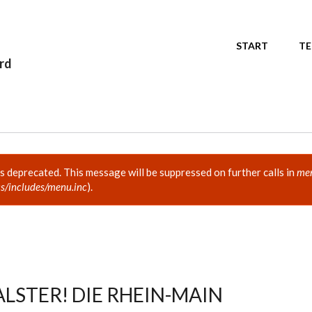
START
TE
ord
is deprecated. This message will be suppressed on further calls in
men
s/includes/menu.inc
).
ALSTER! DIE RHEIN-MAIN