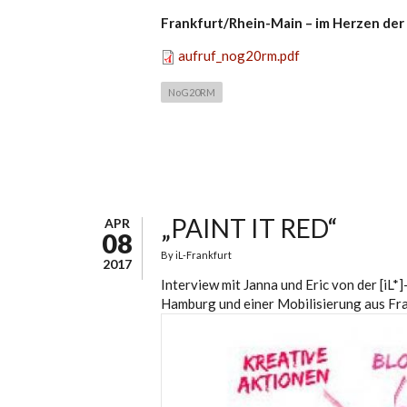
Frankfurt/Rhein-Main – im Herzen der
aufruf_nog20rm.pdf
NoG20RM
„PAINT IT RED“
APR
08
By
iL-Frankfurt
2017
Interview mit Janna und Eric von der [iL
Hamburg und einer Mobilisierung aus Fr