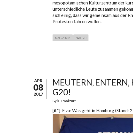
mesopotamischen Kulturzentrum der kurd
unterschiedliche Leute zusammen gekomm
sich einig, dass wir gemeinsam aus der R
Protesten fahren wollen.
NoG20RM
NoG20
MEUTERN, ENTERN,
APR
08
G20!
2017
By
iL-Frankfurt
[iL*]-F zu: Was geht in Hamburg (Stand: 