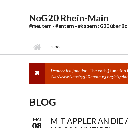
Direkt zum Inhalt
NoG20 Rhein-Main
#meutern - #entern - #kapern : G20 über B
BLOG
Deprecated function
: The each() function 
FEHLERMELDUNG
/var/www/vhosts/g20hamburg.org/httpdoc
BLOG
MIT ÄPPLER AN DIE 
MAI
08